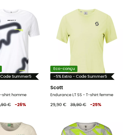
Eco-conçu
- Code Summer5
-5% Extra - Code Summer5
Scott
T-shirt homme
Endurance LT SS - T-shirt femme
,90 €
-
26
%
29,90 €
39,90 €
-
25
%