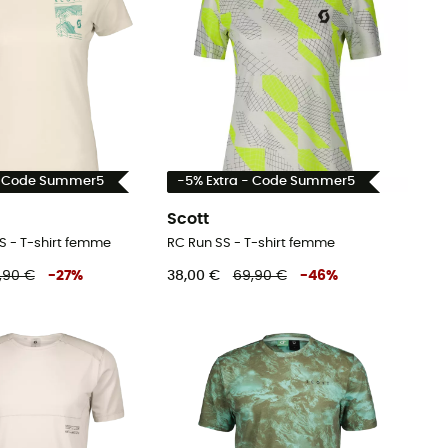
- Code Summer5
-5% Extra - Code Summer5
Scott
SS - T-shirt femme
RC Run SS - T-shirt femme
,90 €
-
27
%
38,00 €
69,90 €
-
46
%