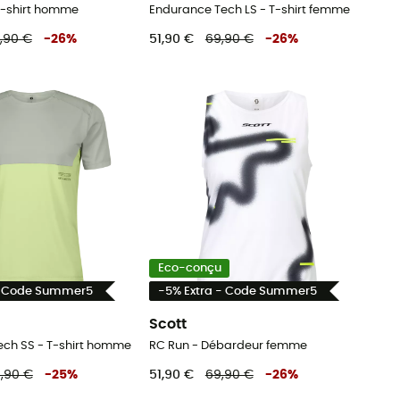
T-shirt homme
Endurance Tech LS - T-shirt femme
,90 €
-
26
%
51,90 €
69,90 €
-
26
%
Eco-conçu
- Code Summer5
-5% Extra - Code Summer5
Scott
ch SS - T-shirt homme
RC Run - Débardeur femme
,90 €
-
25
%
51,90 €
69,90 €
-
26
%