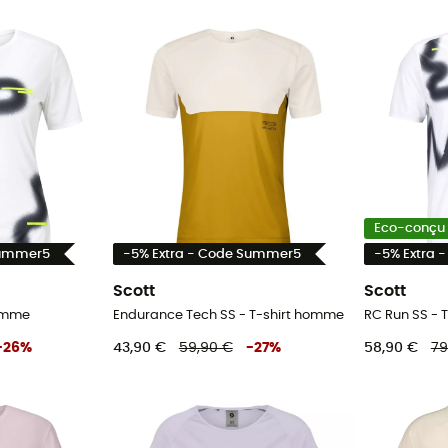
Eco-conçu
Summer5
-5% Extra - Code Summer5
-5% Extra 
Scott
Scott
femme
Endurance Tech SS - T-shirt homme
RC Run SS - 
-
26
%
43,90 €
59,90 €
-
27
%
58,90 €
79