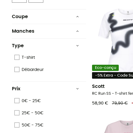
Coupe
Standard
Manches
Moulant
Courtes
Type
Ajustée
Longues
T-shirt
Sans
Eco-conçu
Débardeur
-5% Extra - Code 
Scott
Prix
RC Run SS - T-shirt 
0€ - 25€
58,90 €
79,90 €
25€ - 50€
50€ - 75€