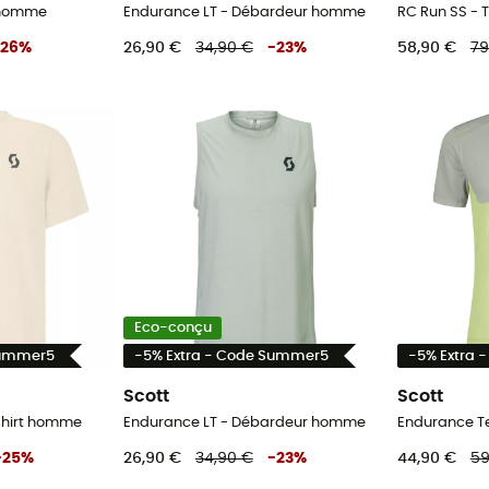
 homme
Endurance LT - Débardeur homme
RC Run SS - 
26
%
26,90 €
34,90 €
-
23
%
58,90 €
79
Eco-conçu
Summer5
-5% Extra - Code Summer5
-5% Extra 
Scott
Scott
shirt homme
Endurance LT - Débardeur homme
Endurance Te
-
25
%
26,90 €
34,90 €
-
23
%
44,90 €
59