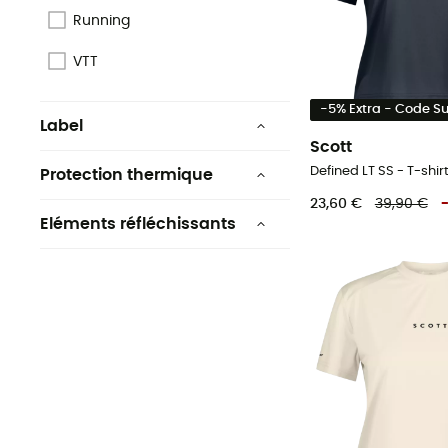
Running
VTT
-5% Extra - Code 
Label
Scott
Origine Européenne
Garantie
Defined LT SS - T-shi
Protection thermique
Non
23,60 €
39,90 €
Recyclé
Eléments réfléchissants
Non