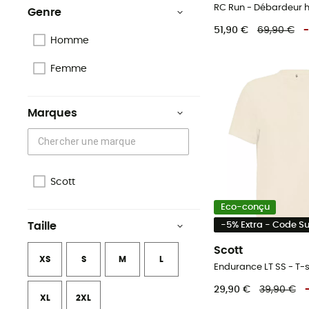
RC Run - Débardeur
Genre
51,90 €
69,90 €
-
Homme
Femme
Marques
Scott
Eco-conçu
-5% Extra - Code 
Taille
Scott
XS
S
M
L
Endurance LT SS - T-
29,90 €
39,90 €
XL
2XL