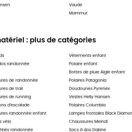
ansen
Vaude
Mammut
tériel : plus de catégories
ds
Vêtements enfant
dos randonnée
Polaire enfant
Bottes de pluie Aigle enfant
ures de randonnée
Polaires Patagonia
es de trail
Doudounes Pyrenex
res de running
Vestes Helly Hansen
ns d'escalade
Polaires Columbia
res randonnée enfant
Lampes frontales Black Diamo
 vélo
Chaussures Meindl
ébés randonnée
Sacs à dos Dakine