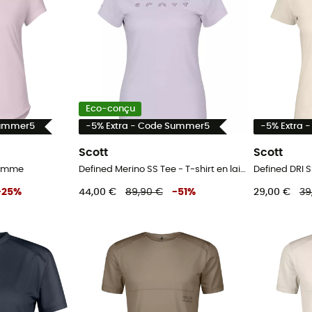
Eco-conçu
Summer5
-5% Extra - Code Summer5
-5% Extra 
Scott
Scott
 femme
Defined Merino SS Tee - T-shirt en laine mérinos femme
Defined DRI 
-
25
%
44,00 €
89,90 €
-
51
%
29,00 €
39