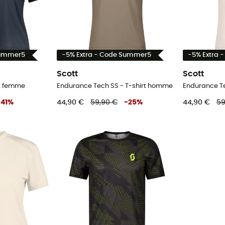
Summer5
-5% Extra - Code Summer5
-5% Extra 
Scott
Scott
rt femme
Endurance Tech SS - T-shirt homme
Endurance Te
-
41
%
44,90 €
59,90 €
-
25
%
44,90 €
59