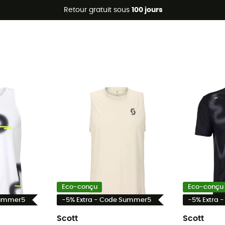
Promos d'été 🔥 -5 % EXTRA dès 2 produits* code Summer5
Retour gratuit sous
100 jours
Eco-conçu
Eco-conçu
Summer5
-5% Extra - Code Summer5
-5% Extra 
Scott
Scott