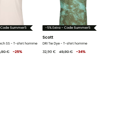
- Code Summer5
-5% Extra - Code Summer5
Scott
ch SS - T-shirt homme
DRI Tie Dye - T-shirt homme
,90 €
-
25
%
32,90 €
49,90 €
-
34
%