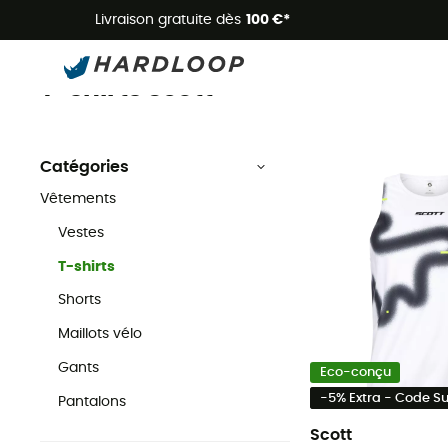
Livraison gratuite dès
100 €*
T-shirts
Scott
Vêtements
T-shirts Scott
Catégories
Vêtements
Vestes
T-shirts
Shorts
Maillots vélo
Gants
Eco-conçu
-5% Extra - Code 
Pantalons
Scott