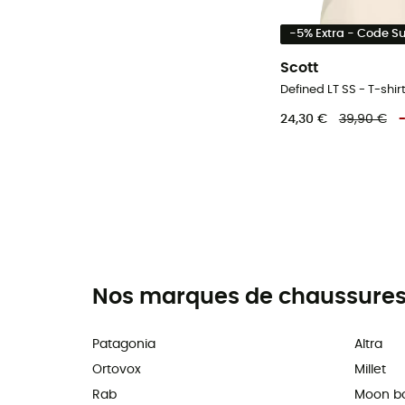
-5% Extra - Code 
Scott
Defined LT SS - T-shi
24,30 €
39,90 €
Nos marques de chaussures,
Patagonia
Altra
Ortovox
Millet
Rab
Moon b