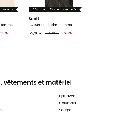
Summer5
-5% Extra - Code Summer5
Scott
rt femme
RC Run SS - T-shirt homme
-
39
%
55,90 €
69,90 €
-
20
%
 vêtements et matériel
Fjällräven
Columbia
oot
Scarpa