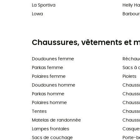
La Sportiva
Helly H
Lowa
Barbour
Chaussures, vêtements et ma
Doudounes femme
Réchau
Parkas femme
Sacs à 
Polaires femme
Piolets
Doudounes homme
Chauss
Parkas homme
Chaussur
Polaires homme
Chaussu
Tentes
Chausso
Matelas de randonnée
Chaussu
Lampes frontales
Casques
Sacs de couchage
Porte-b