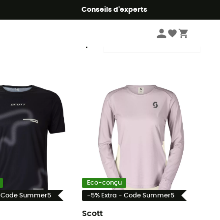
Conseils d'experts
Trier par
Eco-conçu
- Code Summer5
-5% Extra - Code Summer5
Scott