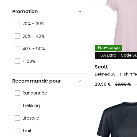
Promotion
20% - 30%
30% - 40%
Eco-conçu
40% - 50%
-5% Extra - Code 
+ 50%
Scott
Defined SS - T-shirt
Recommandé pour
29,90 €
39,90 €
Randonnée
Trekking
Lifestyle
Trail