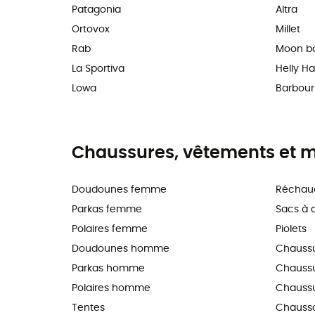
Patagonia
Altra
Ortovox
Millet
Rab
Moon b
La Sportiva
Helly H
Lowa
Barbour
Chaussures, vêtements et ma
Doudounes femme
Réchau
Parkas femme
Sacs à 
Polaires femme
Piolets
Doudounes homme
Chauss
Parkas homme
Chaussur
Polaires homme
Chaussu
Tentes
Chausso