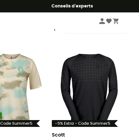
Conseils d'experts
Trier par
- Code Summer5
-5% Extra - Code Summer5
Scott