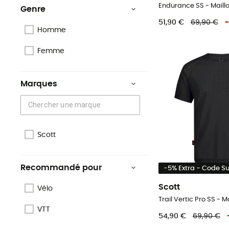
Endurance SS - Maill
Genre
51,90 €
69,90 €
-
Homme
Femme
Marques
Scott
Recommandé pour
-5% Extra - Code 
Scott
Vélo
VTT
54,90 €
69,90 €