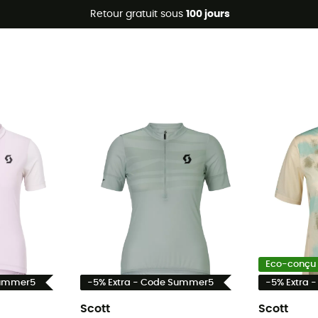
Promos d'été 🔥 -5 % EXTRA dès 2 produits* code Summer5
Retour gratuit sous
100 jours
Eco-conçu
Summer5
-5% Extra - Code Summer5
-5% Extra 
Scott
Scott