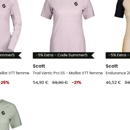
Summer5
-5% Extra - Code Summer5
-5% Extra 
Scott
Scott
Maillot VTT femme
Trail Vertic Pro SS - Maillot VTT femme
Endurance 20
-
26
%
54,90 €
69,90 €
-
21
%
46,52 €
59