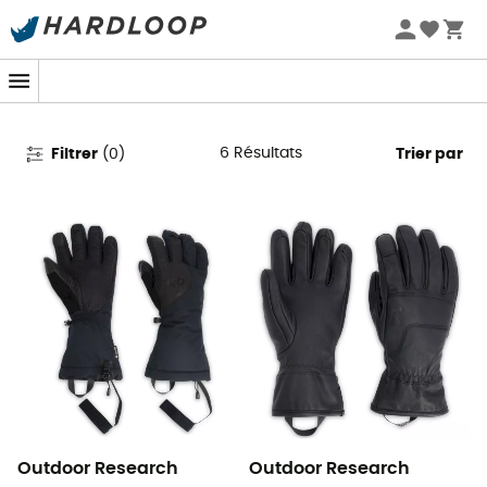
Promos d'été 🔥 -5 % EXTRA dès 2 produits* code Summer5
Gants de ski Outdoor Research
6
Résultats
Filtrer
(
0
)
Trier par
Outdoor Research
Outdoor Research