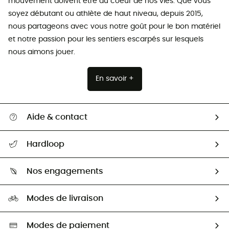
mouvement doivent être au coeur de nos vies. Que vous
soyez débutant ou athlète de haut niveau, depuis 2015,
nous partageons avec vous notre goût pour le bon matériel
et notre passion pour les sentiers escarpés sur lesquels
nous aimons jouer.
En savoir +
Aide & contact
Suivre mon colis
Hardloop
Retour & remboursement
Qui sommes-nous ?
Guide des tailles
Nos engagements
Carrières
Comment bien choisir ?
Notre empreinte
HardGuides
Modes de livraison
Seconde Main
Seconde main
Nos ambassadeurs
Aide & Contact
Sélection éco-responsable
Modes de paiement