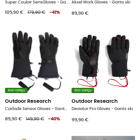
Super Couloir SensGloves - Gants ski homme
Aksel Work Gloves - Gants ski
105,90 €
179,90 €
-
41
%
89,90 €
Eco-conçu
Eco-conçu
Outdoor Research
Outdoor Research
Carbide Sensor Gloves - Gants ski homme
Deviator Pro Gloves - Gants ski
89,90 €
149,90 €
-
40
%
99,90 €