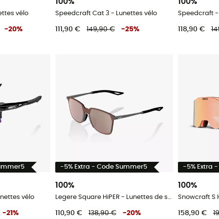
100%
100%
ettes vélo
Speedcraft Cat 3 - Lunettes vélo
Speedcraft -
-
20
%
111,90 €
149,90 €
-
25
%
118,90 €
14
Summer5
-5% Extra - Code Summer5
-5% Extra 
100%
100%
nettes vélo
Legere Square HiPER - Lunettes de soleil
Snowcraft S 
-
21
%
110,90 €
138,90 €
-
20
%
158,90 €
1