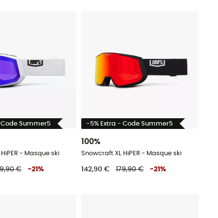
- Code Summer5
-5% Extra - Code Summer5
100%
 HiPER - Masque ski
Snowcraft XL HiPER - Masque ski
79,90 €
-
21
%
142,90 €
179,90 €
-
21
%