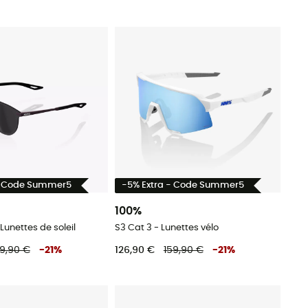
- Code Summer5
-5% Extra - Code Summer5
100%
 Lunettes de soleil
S3 Cat 3 - Lunettes vélo
29,90 €
-
21
%
126,90 €
159,90 €
-
21
%