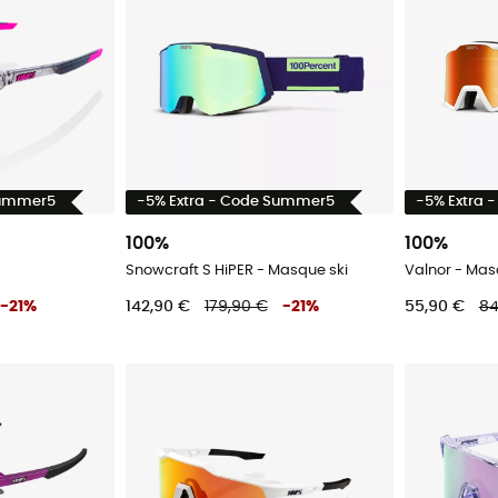
Summer5
-5% Extra - Code Summer5
-5% Extra 
100%
100%
Snowcraft S HiPER - Masque ski
Valnor - Mas
-
21
%
142,90 €
179,90 €
-
21
%
55,90 €
84