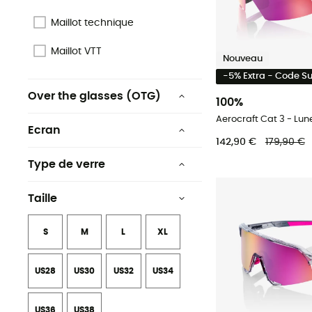
Maillot technique
Maillot VTT
Nouveau
-5% Extra - Code 
Over the glasses (OTG)
100%
Oui
Aerocraft Cat 3 - Lun
Ecran
142,90 €
179,90 €
Double écran
Type de verre
Photochromique
Taille
S
M
L
XL
US28
US30
US32
US34
US36
US38