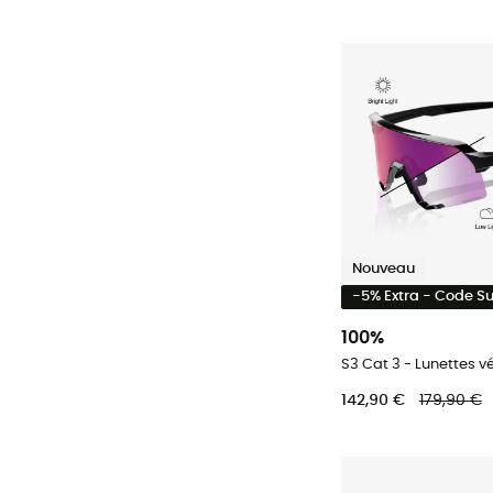
Nouveau
-5% Extra - Code 
100%
S3 Cat 3 - Lunettes v
142,90 €
179,90 €