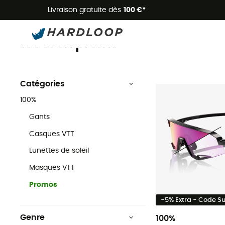
Livraison gratuite dès
100 €*
Promos
Marques
100%
100 % en promo
Catégories
100%
Gants
Casques VTT
Lunettes de soleil
Masques VTT
Promos
-5% Extra - Code 
Genre
100%