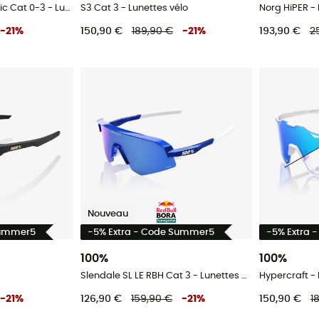
Slendale Photochromic Cat 0-3 - Lunettes vélo
S3 Cat 3 - Lunettes vélo
Norg HiPER -
-
21
%
150,90 €
189,90 €
-
21
%
193,90 €
2
Nouveau
Summer5
-5% Extra - Code Summer5
-5% Extra 
100%
100%
Slendale SL LE RBH Cat 3 - Lunettes VTT
Hypercraft - 
-
21
%
126,90 €
159,90 €
-
21
%
150,90 €
1