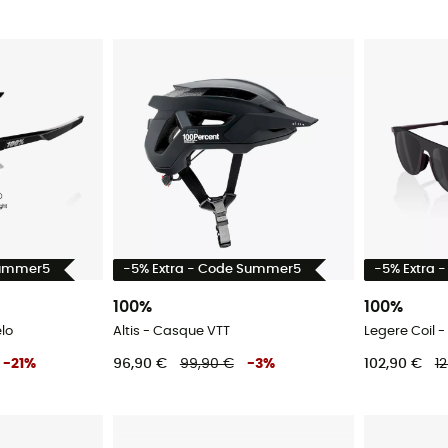
Summer5
-5% Extra - Code Summer5
-5% Extra 
100%
100%
élo
Altis - Casque VTT
Legere Coil -
-
21
%
96,90 €
99,90 €
-
3
%
102,90 €
1