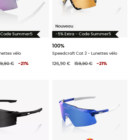
Nouveau
- Code Summer5
-5% Extra - Code Summer5
100%
nettes vélo
Speedcraft Cat 3 - Lunettes vélo
59,90 €
-
21
%
126,90 €
159,90 €
-
21
%