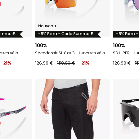
Nouveau
Summer5
-5% Extra - Code Summer5
-5% Extra 
100%
100%
ettes vélo
Speedcraft SL Cat 3 - Lunettes vélo
S3 HiPER - Lu
-
21
%
126,90 €
159,90 €
-
21
%
126,90 €
1