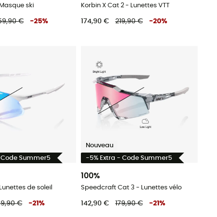
 Masque ski
Korbin X Cat 2 - Lunettes VTT
59,90 €
-
25
%
174,90 €
219,90 €
-
20
%
Nouveau
- Code Summer5
-5% Extra - Code Summer5
100%
Lunettes de soleil
Speedcraft Cat 3 - Lunettes vélo
89,90 €
-
21
%
142,90 €
179,90 €
-
21
%