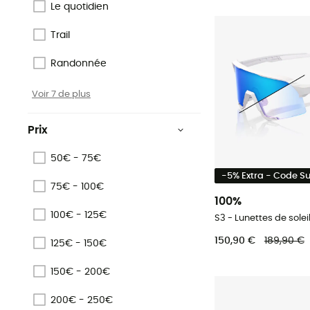
Le quotidien
Trail
Randonnée
Voir 7 de plus
Prix
50€ - 75€
-5% Extra - Code 
75€ - 100€
100%
100€ - 125€
S3 - Lunettes de solei
150,90 €
189,90 €
125€ - 150€
150€ - 200€
200€ - 250€