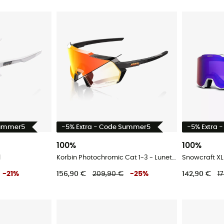
Summer5
-5% Extra - Code Summer5
-5% Extra 
100%
100%
l
Korbin Photochromic Cat 1-3 - Lunettes vélo
Snowcraft XL
-
21
%
156,90 €
209,90 €
-
25
%
142,90 €
1