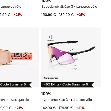
100%
 Lunettes vélo
Speedcraft SL Cat 3 - Lunettes vélo
9,90 €
-
21
%
150,90 €
189,90 €
-
21
%
Nouveau
- Code Summer5
-5% Extra - Code Summer5
100%
HiPER - Masque ski
Hypercraft Cat 3 - Lunettes vélo
99,90 €
-
21
%
142,90 €
179,90 €
-
21
%