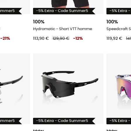
Summer5
-5% Extra - Code Summer5
-5% Extra 
100%
100%
l
Hydromatic - Short VTT homme
Speedcraft SL
-
21
%
113,90 €
129,90 €
-
12
%
119,92 €
14
Summer5
-5% Extra - Code Summer5
-5% Extra 