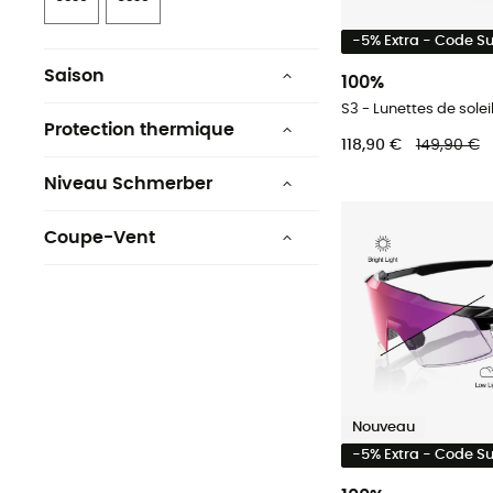
-5% Extra - Code 
Saison
100%
Eté
S3 - Lunettes de solei
Protection thermique
118,90 €
149,90 €
Automne
Non
Niveau Schmerber
Hiver
10 000 mm
Coupe-Vent
Printemps
Oui
Nouveau
-5% Extra - Code 