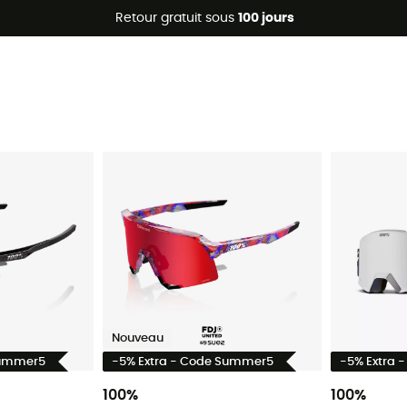
Promos d'été 🔥 -5 % EXTRA dès 2 produits* code Summer5
Retour gratuit sous
100 jours
Nouveau
Summer5
-5% Extra - Code Summer5
-5% Extra 
100%
100%