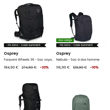
Eco-conçu
-5% Extra - Code Summer5
-5% Extra - Code Summer5
Osprey
Osprey
Farpoint Wheels 36 - Sac voyage à roulettes
Nebula - Sac à dos homme
184,90 €
274,90 €
-
33
%
116,90 €
129,90 €
-
10
%