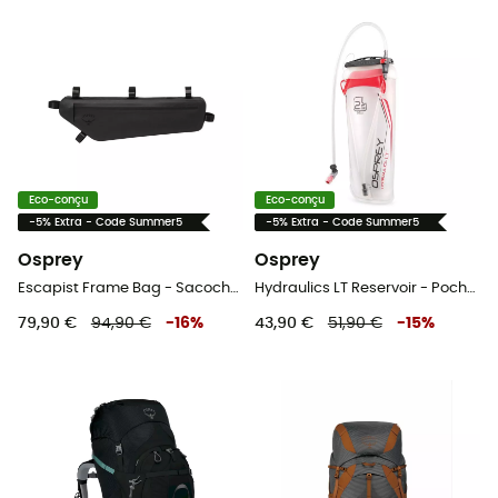
Eco-conçu
Eco-conçu
-5% Extra - Code Summer5
-5% Extra - Code Summer5
Osprey
Osprey
Escapist Frame Bag - Sacoche de cadre vélo
Hydraulics LT Reservoir - Poche à eau
79,90 €
94,90 €
-
16
%
43,90 €
51,90 €
-
15
%