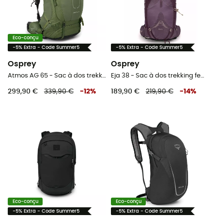
Eco-conçu
-5% Extra - Code Summer5
-5% Extra - Code Summer5
Osprey
Osprey
Atmos AG 65 - Sac à dos trekking homme
Eja 38 - Sac à dos trekking femme
299,90 €
339,90 €
-
12
%
189,90 €
219,90 €
-
14
%
Eco-conçu
Eco-conçu
-5% Extra - Code Summer5
-5% Extra - Code Summer5