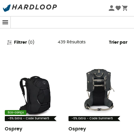
Promos d'été 🔥 -5 % EXTRA dès 2 produits* code Summer5
Osprey en promo
439
Résultats
Filtrer
(
0
)
Trier par
Eco-conçu
-5% Extra - Code Summer5
-5% Extra - Code Summer5
Osprey
Osprey