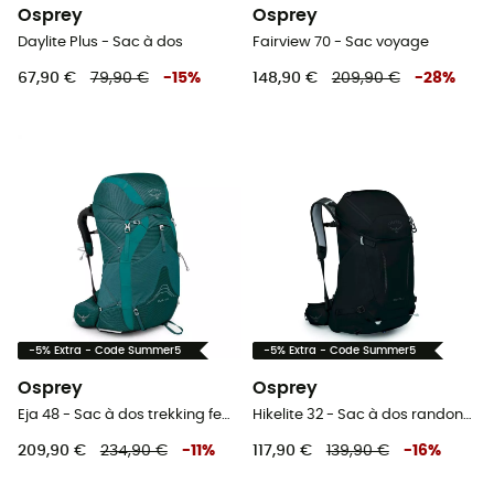
Osprey
Osprey
Daylite Plus - Sac à dos
Fairview 70 - Sac voyage
67,90 €
79,90 €
-
15
%
148,90 €
209,90 €
-
28
%
-5% Extra - Code Summer5
-5% Extra - Code Summer5
Osprey
Osprey
Eja 48 - Sac à dos trekking femme
Hikelite 32 - Sac à dos randonnée
209,90 €
234,90 €
-
11
%
117,90 €
139,90 €
-
16
%