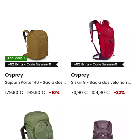
Eco-conçu
-5% Extra - Code Summer5
-5% Extra - Code Summer5
Osprey
Osprey
Sojourn Porter 46 - Sac à dos de voyage
Siskin 8 - Sac à dos vélo homme
179,90 €
199,90 €
-
10
%
70,90 €
104,90 €
-
32
%