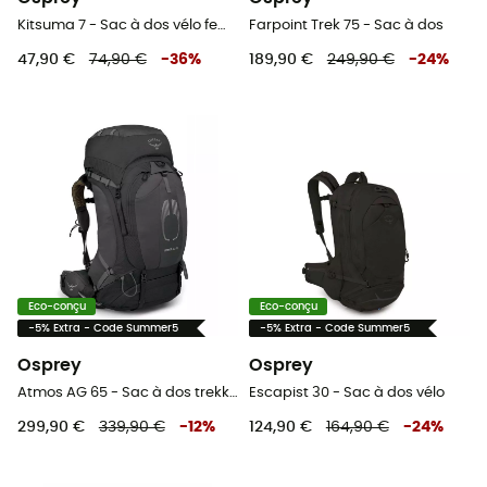
Kitsuma 7 - Sac à dos vélo femme
Farpoint Trek 75 - Sac à dos
47,90 €
74,90 €
-
36
%
189,90 €
249,90 €
-
24
%
Eco-conçu
Eco-conçu
-5% Extra - Code Summer5
-5% Extra - Code Summer5
Osprey
Osprey
Atmos AG 65 - Sac à dos trekking homme
Escapist 30 - Sac à dos vélo
299,90 €
339,90 €
-
12
%
124,90 €
164,90 €
-
24
%