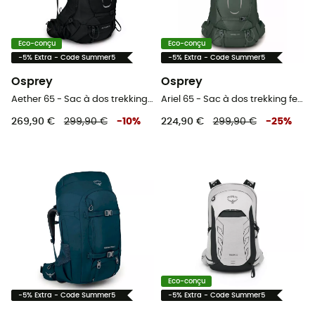
Eco-conçu
Eco-conçu
-5% Extra - Code Summer5
-5% Extra - Code Summer5
Osprey
Osprey
Aether 65 - Sac à dos trekking homme
Ariel 65 - Sac à dos trekking femme
269,90 €
299,90 €
-
10
%
224,90 €
299,90 €
-
25
%
Eco-conçu
-5% Extra - Code Summer5
-5% Extra - Code Summer5