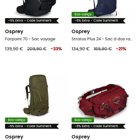
Eco-conçu
-5% Extra - Code Summer5
-5% Extra - Code Summer5
Osprey
Osprey
Farpoint 70 - Sac voyage
Stratos Plus 24 - Sac à dos randonnée homme
139,90 €
209,90 €
-
33
%
134,90 €
169,90 €
-
21
%
Eco-conçu
Eco-conçu
-5% Extra - Code Summer5
-5% Extra - Code Summer5
Osprey
Osprey