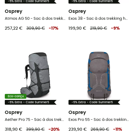
-5% Extra - Code Summer5
-5% Extra - Code Summer5
Osprey
Osprey
Atmos AG 50 - Sac à dos trekking homme
Exos 38 - Sac à dos trekking homme
257,22 €
309,90 €
-
17
%
199,90 €
219,90 €
-
9
%
Eco-conçu
-5% Extra - Code Summer5
-5% Extra - Code Summer5
Osprey
Osprey
Aether Pro 75 - Sac à dos trekking
Exos Pro 55 - Sac à dos trekking homme
318,90 €
399,90 €
-
20
%
239,90 €
269,90 €
-
11
%