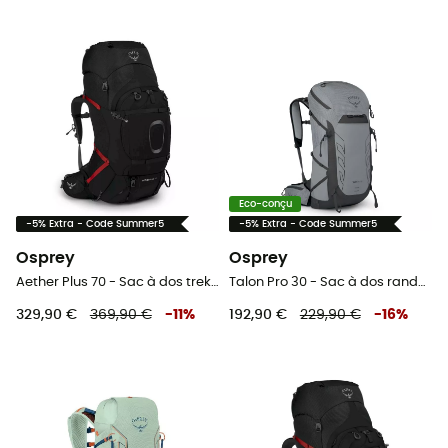
Eco-conçu
-5% Extra - Code Summer5
-5% Extra - Code Summer5
Osprey
Osprey
Aether Plus 70 - Sac à dos trekking homme
Talon Pro 30 - Sac à dos randonnée homme
329,90 €
369,90 €
-
11
%
192,90 €
229,90 €
-
16
%