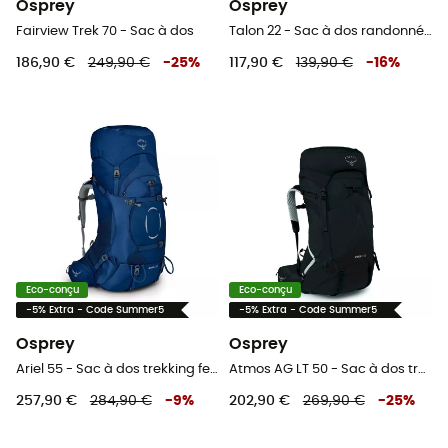
Osprey
Osprey
Fairview Trek 70 - Sac à dos
Talon 22 - Sac à dos randonnée homme
186,90 €
249,90 €
-
25
%
117,90 €
139,90 €
-
16
%
Eco-conçu
Eco-conçu
-5% Extra - Code Summer5
-5% Extra - Code Summer5
Osprey
Osprey
Ariel 55 - Sac à dos trekking femme
Atmos AG LT 50 - Sac à dos trekking homme
257,90 €
284,90 €
-
9
%
202,90 €
269,90 €
-
25
%