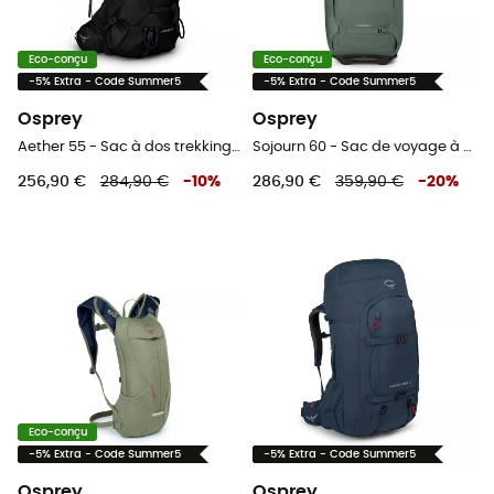
Eco-conçu
Eco-conçu
-5% Extra - Code Summer5
-5% Extra - Code Summer5
Osprey
Osprey
Aether 55 - Sac à dos trekking homme
Sojourn 60 - Sac de voyage à roulettes
256,90 €
284,90 €
-
10
%
286,90 €
359,90 €
-
20
%
Eco-conçu
-5% Extra - Code Summer5
-5% Extra - Code Summer5
Osprey
Osprey