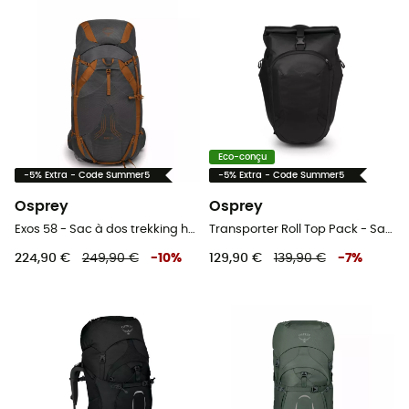
Eco-conçu
-5% Extra - Code Summer5
-5% Extra - Code Summer5
Osprey
Osprey
Exos 58 - Sac à dos trekking homme
Transporter Roll Top Pack - Sac à dos
224,90 €
249,90 €
-
10
%
129,90 €
139,90 €
-
7
%