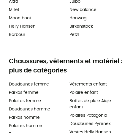
Altra
Julbo
Millet
New balance
Moon boot
Hanwag
Helly Hansen
Birkenstock
Barbour
Petzl
Chaussures, vêtements et matériel :
plus de catégories
Doudounes femme
Vêtements enfant
Parkas femme
Polaire enfant
Polaires femme
Bottes de pluie Aigle
enfant
Doudounes homme
Polaires Patagonia
Parkas homme
Doudounes Pyrenex
Polaires homme
Vestes Helly Hansen