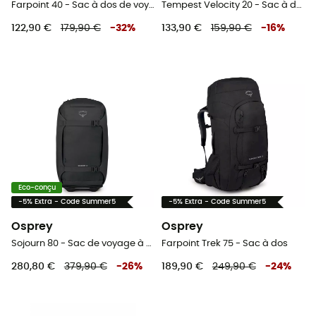
Farpoint 40 - Sac à dos de voyage homme
Tempest Velocity 20 - Sac à dos randonnée femme
122,90 €
179,90 €
-
32
%
133,90 €
159,90 €
-
16
%
Eco-conçu
-5% Extra - Code Summer5
-5% Extra - Code Summer5
Osprey
Osprey
Sojourn 80 - Sac de voyage à roulettes
Farpoint Trek 75 - Sac à dos
280,80 €
379,90 €
-
26
%
189,90 €
249,90 €
-
24
%