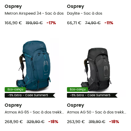
Osprey
Osprey
Metron Airspeed 34 - Sac à dos
Daylite - Sac à dos
166,90 €
199,90 €
-
17
%
66,71 €
74,90 €
-
11
%
Eco-conçu
Eco-conçu
-5% Extra - Code Summer5
-5% Extra - Code Summer5
Osprey
Osprey
Atmos AG 65 - Sac à dos trekking homme
Atmos AG 50 - Sac à dos trekking homme
268,90 €
329,90 €
-
18
%
263,90 €
319,90 €
-
18
%