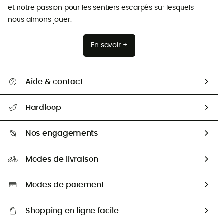
et notre passion pour les sentiers escarpés sur lesquels
nous aimons jouer.
En savoir +
Aide & contact
Suivre mon colis
Hardloop
Retour & remboursement
Qui sommes-nous ?
Guide des tailles
Nos engagements
Carrières
Comment bien choisir ?
Notre empreinte
HardGuides
Modes de livraison
Seconde Main
Seconde main
Nos ambassadeurs
Aide & Contact
Sélection éco-responsable
Modes de paiement
Shopping en ligne facile