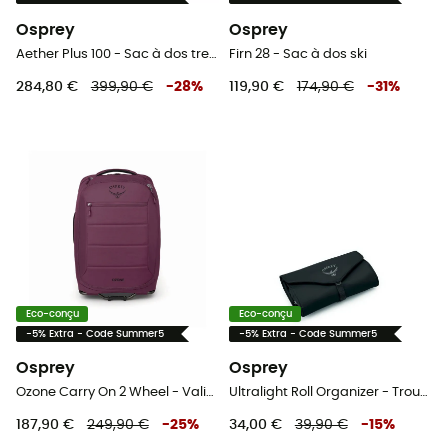
Osprey
Osprey
Aether Plus 100 - Sac à dos trekking homme
Firn 28 - Sac à dos ski
284,80 €
399,90 €
-
28
%
119,90 €
174,90 €
-
31
%
Eco-conçu
Eco-conçu
-5% Extra - Code Summer5
-5% Extra - Code Summer5
Osprey
Osprey
Ozone Carry On 2 Wheel - Valise
Ultralight Roll Organizer - Trousse de toilette
187,90 €
249,90 €
-
25
%
34,00 €
39,90 €
-
15
%