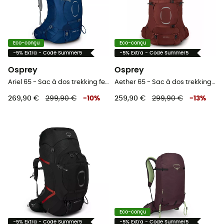
Eco-conçu
Eco-conçu
-5% Extra - Code Summer5
-5% Extra - Code Summer5
Osprey
Osprey
Ariel 65 - Sac à dos trekking femme
Aether 65 - Sac à dos trekking homme
269,90 €
299,90 €
-
10
%
259,90 €
299,90 €
-
13
%
Eco-conçu
-5% Extra - Code Summer5
-5% Extra - Code Summer5