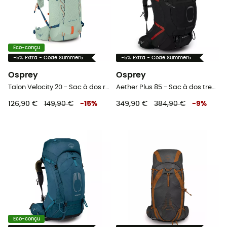
Eco-conçu
-5% Extra - Code Summer5
-5% Extra - Code Summer5
Osprey
Osprey
Talon Velocity 20 - Sac à dos randonnée homme
Aether Plus 85 - Sac à dos trekking homme
126,90 €
149,90 €
-
15
%
349,90 €
384,90 €
-
9
%
Eco-conçu