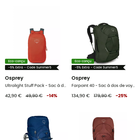
Eco-conçu
Eco-conçu
-5% Extra - Code Summer5
-5% Extra - Code Summer5
Osprey
Osprey
Ultralight Stuff Pack - Sac à dos de voyage
Farpoint 40 - Sac à dos de voyage homme
42,90 €
49,90 €
-
14
%
134,90 €
179,90 €
-
25
%