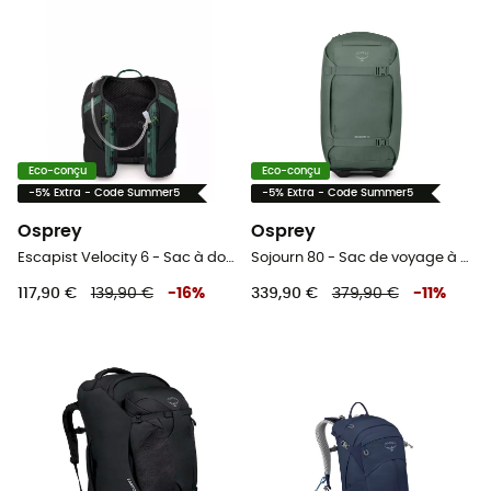
Eco-conçu
Eco-conçu
-5% Extra - Code Summer5
-5% Extra - Code Summer5
Osprey
Osprey
Escapist Velocity 6 - Sac à dos vélo
Sojourn 80 - Sac de voyage à roulettes
117,90 €
139,90 €
-
16
%
339,90 €
379,90 €
-
11
%