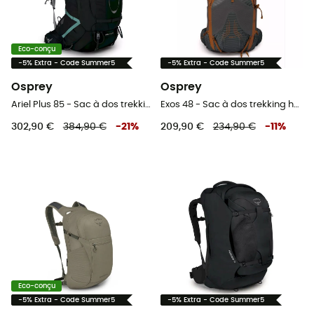
Eco-conçu
-5% Extra - Code Summer5
-5% Extra - Code Summer5
Osprey
Osprey
Ariel Plus 85 - Sac à dos trekking femme
Exos 48 - Sac à dos trekking homme
302,90 €
384,90 €
-
21
%
209,90 €
234,90 €
-
11
%
Eco-conçu
-5% Extra - Code Summer5
-5% Extra - Code Summer5