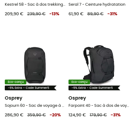
Kestrel 58 - Sac à dos trekking homme
Seral 7 - Ceinture hydratation
209,90 €
239,90 €
-
13
%
61,90 €
89,90 €
-
31
%
Eco-conçu
Eco-conçu
-5% Extra - Code Summer5
-5% Extra - Code Summer5
Osprey
Osprey
Sojourn 60 - Sac de voyage à roulettes
Farpoint 40 - Sac à dos de voyage homme
286,90 €
359,90 €
-
20
%
124,90 €
179,90 €
-
31
%