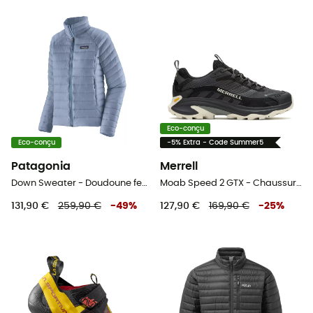
Eco-conçu
Eco-conçu
-5% Extra - Code Summer5
Patagonia
Merrell
Down Sweater - Doudoune femme
Moab Speed 2 GTX - Chaussures randonnée homme
131,90 €
259,90 €
-
49
%
127,90 €
169,90 €
-
25
%