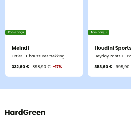
Eco-conçu
Eco-conçu
Meindl
Houdini Sport
Ortler - Chaussures trekking
Heyday Pants II - 
332,90 €
398,90 €
-17%
383,90 €
699,90
HardGreen