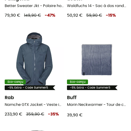
Better Sweater Jkt - Polaire homme
Waldfuchs 14 - Sac à dos randonnée enfant
79,90 €
149,90 €
-
47
%
50,92 €
59,90 €
-
15
%
Eco-conçu
Eco-conçu
-5% Extra - Code Summer5
-5% Extra - Code Summer5
Rab
Buff
Namche GTX Jacket - Veste imperméable homme
Marin Neckwarmer - Tour de cou
233,90 €
359,90 €
-
35
%
39,90 €