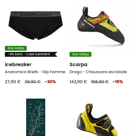
Eco-conçu
-5% Extra - Code Summer5
Eco-conçu
icebreaker
Scarpa
Anatomica Briefs - Slip homme
Drago - Chaussons escalade
27,90 €
39,90 €
-
30
%
143,90 €
168,90 €
-
15
%