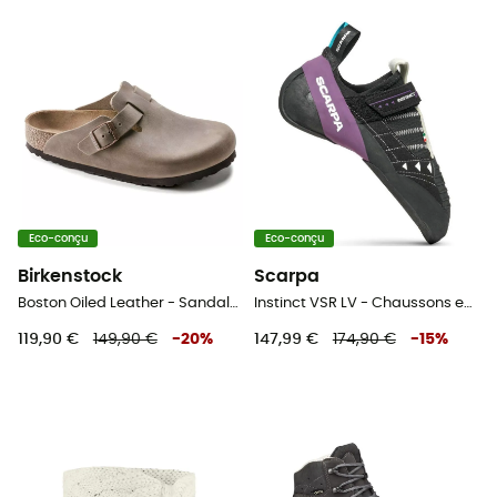
Eco-conçu
Eco-conçu
Birkenstock
Scarpa
Boston Oiled Leather - Sandales
Instinct VSR LV - Chaussons escalade homme
119,90 €
149,90 €
-
20
%
147,99 €
174,90 €
-
15
%