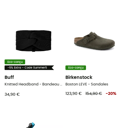
Eco-conçu
-5% Extra - Code Summer5
Eco-conçu
Buff
Birkenstock
Knitted Headband - Bandeau femme
Boston LEVE - Sandales
123,90 €
154,90 €
-
20
%
34,90 €