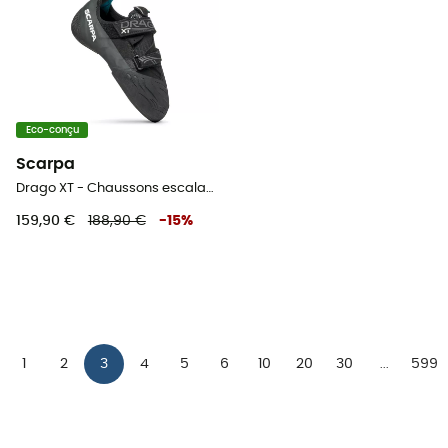
Eco-conçu
Scarpa
Drago XT - Chaussons escalade
159,90 €
188,90 €
-
15
%
1
2
3
4
5
6
10
20
30
599
...