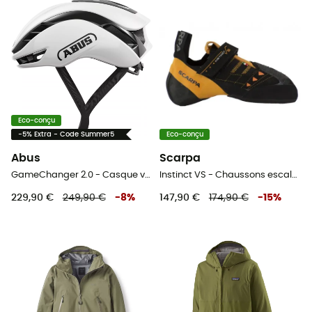
Eco-conçu
-5% Extra - Code Summer5
Eco-conçu
Abus
Scarpa
GameChanger 2.0 - Casque vélo route
Instinct VS - Chaussons escalade
229,90 €
249,90 €
-
8
%
147,90 €
174,90 €
-
15
%