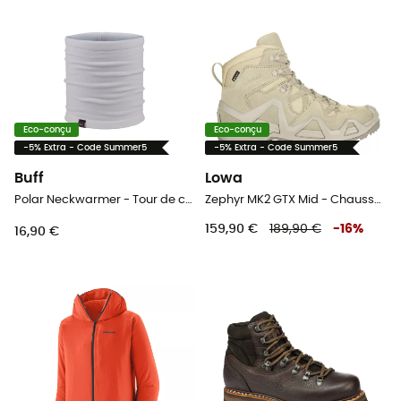
Eco-conçu
Eco-conçu
-5% Extra - Code Summer5
-5% Extra - Code Summer5
Buff
Lowa
Polar Neckwarmer - Tour de cou
Zephyr MK2 GTX Mid - Chaussures trekking
159,90 €
189,90 €
-
16
%
16,90 €