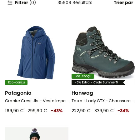
35909
Résultats
Filtrer
(
0
)
Trier par
Eco-conçu
Eco-conçu
-5% Extra - Code Summer5
Patagonia
Hanwag
Granite Crest Jkt - Veste imperméable homme
Tatra II Lady GTX - Chaussures trekking femme
169,90 €
299,90 €
-
43
%
222,90 €
339,90 €
-
34
%