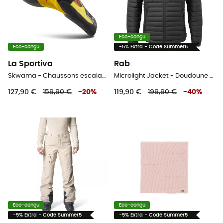
Eco-conçu
Eco-conçu
-5% Extra - Code Summer5
La Sportiva
Rab
Skwama - Chaussons escalade homme
Microlight Jacket - Doudoune homme
127,90 €
159,90 €
-
20
%
119,90 €
199,90 €
-
40
%
Eco-conçu
Eco-conçu
-5% Extra - Code Summer5
-5% Extra - Code Summer5