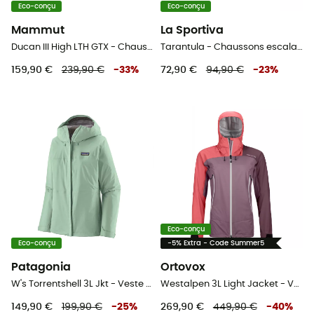
Eco-conçu
Eco-conçu
Mammut
La Sportiva
Ducan III High LTH GTX - Chaussures trekking homme
Tarantula - Chaussons escalade homme
159,90 €
239,90 €
-
33
%
72,90 €
94,90 €
-
23
%
Eco-conçu
Eco-conçu
-5% Extra - Code Summer5
Patagonia
Ortovox
W's Torrentshell 3L Jkt - Veste hardshell femme
Westalpen 3L Light Jacket - Veste hardshell femme
149,90 €
199,90 €
-
25
%
269,90 €
449,90 €
-
40
%