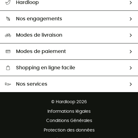
Hardloop
Retour & remboursement
Qui sommes-nous ?
Guide des tailles
Nos engagements
Carrières
Comment bien choisir ?
Notre empreinte
HardGuides
Modes de livraison
Seconde Main
Seconde main
Nos ambassadeurs
Aide & Contact
Sélection éco-responsable
Modes de paiement
Shopping en ligne facile
Livraison gratuite dès 100 €
Nos services
Retour gratuit sous 100 jours
Ventes aux groupes & club
Service client gratuit
© Hardloop 2026
Programme d'affiliation
Informations légales
Conditions Générales
Protection des données