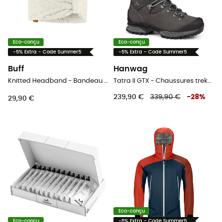
Eco-conçu
Eco-conçu
-5% Extra - Code Summer5
-5% Extra - Code Summer5
Buff
Hanwag
Knitted Headband - Bandeau femme
Tatra II GTX - Chaussures trekking homme
239,90 €
339,90 €
-
28
%
29,90 €
Eco-conçu
Eco-conçu
-5% Extra - Code Summer5