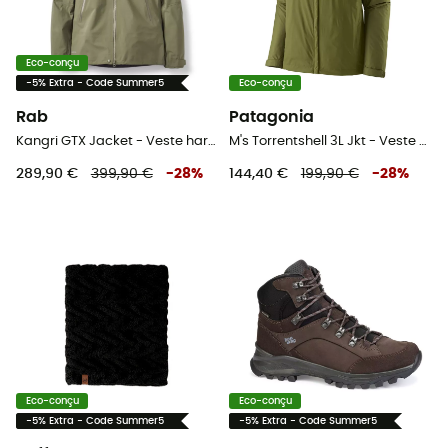
Eco-conçu
-5% Extra - Code Summer5
Eco-conçu
Rab
Patagonia
Kangri GTX Jacket - Veste hardshell femme
M's Torrentshell 3L Jkt - Veste hardshell homme
289,90 €
399,90 €
-
28
%
144,40 €
199,90 €
-
28
%
Eco-conçu
Eco-conçu
-5% Extra - Code Summer5
-5% Extra - Code Summer5