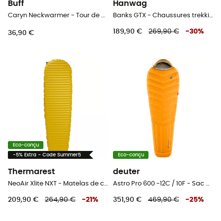
Buff
Hanwag
Caryn Neckwarmer - Tour de cou femme
Banks GTX - Chaussures trekking homme
189,90 €
269,90 €
-
30
%
36,90 €
Eco-conçu
-5% Extra - Code Summer5
Eco-conçu
Thermarest
deuter
NeoAir Xlite NXT - Matelas de camping
Astro Pro 600 -12C / 10F - Sac de couchage
209,90 €
264,90 €
-
21
%
351,90 €
469,90 €
-
25
%