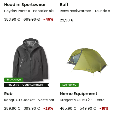
Houdini Sportswear
Buff
Heyday Pants II - Pantalon ski de randonnée femme
Renvi Neckwarmer - Tour de cou
383,90 €
699,90 €
-
45
%
29,90 €
Eco-conçu
-5% Extra - Code Summer5
Eco-conçu
Rab
Nemo Equipment
Kangri GTX Jacket - Veste hardshell homme
Dragonfly OSMO 2P - Tente
289,90 €
399,90 €
-
28
%
465,90 €
549,90 €
-
15
%