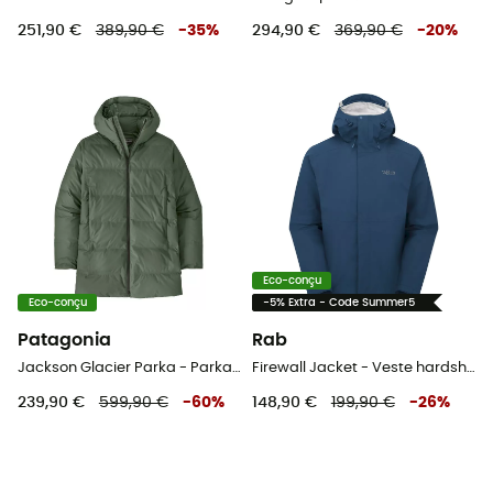
251,90 €
389,90 €
-
35
%
294,90 €
369,90 €
-
20
%
Eco-conçu
Eco-conçu
-5% Extra - Code Summer5
Patagonia
Rab
Jackson Glacier Parka - Parka homme
Firewall Jacket - Veste hardshell homme
239,90 €
599,90 €
-
60
%
148,90 €
199,90 €
-
26
%