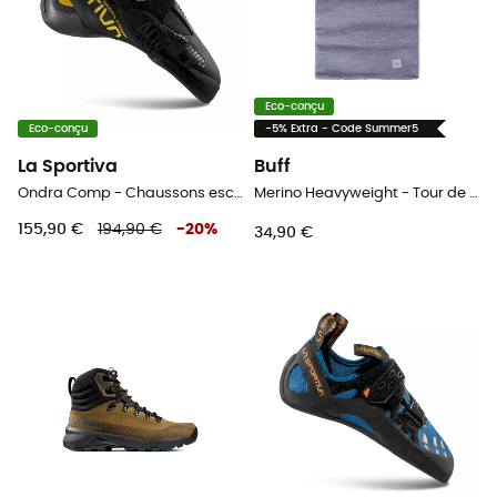
Eco-conçu
Eco-conçu
-5% Extra - Code Summer5
La Sportiva
Buff
Ondra Comp - Chaussons escalade
Merino Heavyweight - Tour de cou
155,90 €
194,90 €
-
20
%
34,90 €