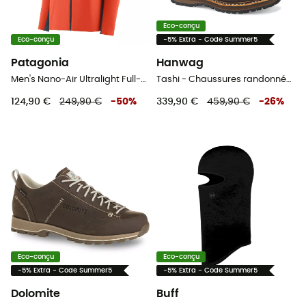
Eco-conçu
Eco-conçu
-5% Extra - Code Summer5
Patagonia
Hanwag
Men's Nano-Air Ultralight Full-Zip Hoody - Veste softshell homme
Tashi - Chaussures randonnée homme
124,90 €
249,90 €
-
50
%
339,90 €
459,90 €
-
26
%
Eco-conçu
Eco-conçu
-5% Extra - Code Summer5
-5% Extra - Code Summer5
Dolomite
Buff