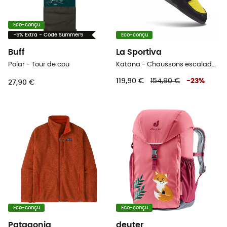
Eco-conçu
-5% Extra - Code Summer5
Eco-conçu
Buff
La Sportiva
Polar - Tour de cou
Katana - Chaussons escalade homme
119,90 €
154,90 €
-
23
%
27,90 €
Eco-conçu
Eco-conçu
Patagonia
deuter