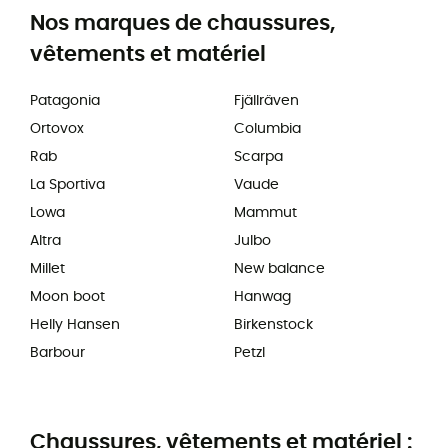
Nos marques de chaussures,
vêtements et matériel
Patagonia
Fjällräven
Ortovox
Columbia
Rab
Scarpa
La Sportiva
Vaude
Lowa
Mammut
Altra
Julbo
Millet
New balance
Moon boot
Hanwag
Helly Hansen
Birkenstock
Barbour
Petzl
Chaussures, vêtements et matériel :