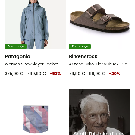
Eco-conçu
Eco-conçu
Patagonia
Birkenstock
Women's PowSlayer Jacket - Veste ski femme
Arizona Birko-Flor Nubuck - Sandales
375,90 €
799,90 €
-
53
%
79,90 €
99,90 €
-
20
%
Scott, l'histoire d'une