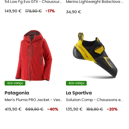
54 Low Fg Evo GTX - Chaussures randonnée
Merino Lightweight Balaclava - Cagoule
149,90 €
179,90 €
-
17
%
34,90 €
Eco-conçu
Eco-conçu
Patagonia
La Sportiva
Men's Pluma PRO Jacket - Veste hardshell homme
Solution Comp - Chaussons escalade homme
419,90 €
699,90 €
-
40
%
135,90 €
169,90 €
-
20
%