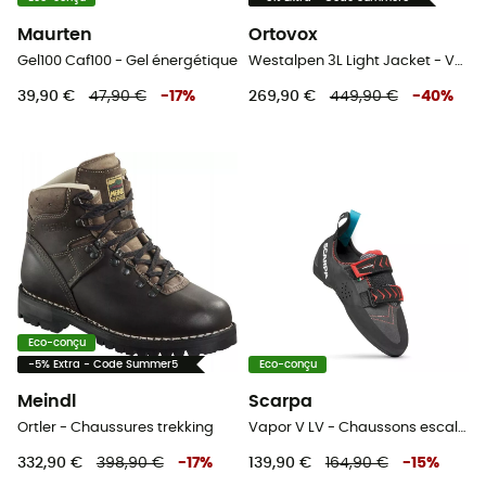
Maurten
Ortovox
Gel100 Caf100 - Gel énergétique
Westalpen 3L Light Jacket - Veste hardshell homme
39,90 €
47,90 €
-
17
%
269,90 €
449,90 €
-
40
%
Eco-conçu
-5% Extra - Code Summer5
Eco-conçu
Meindl
Scarpa
Ortler - Chaussures trekking
Vapor V LV - Chaussons escalade
332,90 €
398,90 €
-
17
%
139,90 €
164,90 €
-
15
%