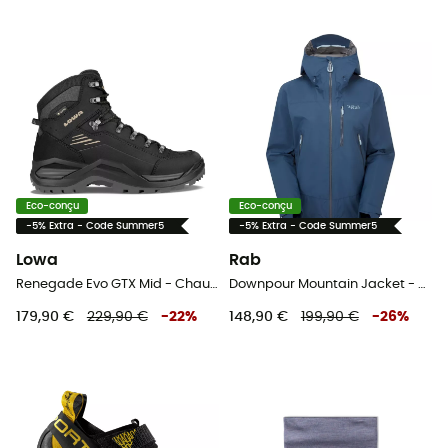
Eco-conçu
Eco-conçu
-5% Extra - Code Summer5
-5% Extra - Code Summer5
Lowa
Rab
Renegade Evo GTX Mid - Chaussures randonnée homme
Downpour Mountain Jacket - Veste hardshell femme
179,90 €
229,90 €
-
22
%
148,90 €
199,90 €
-
26
%