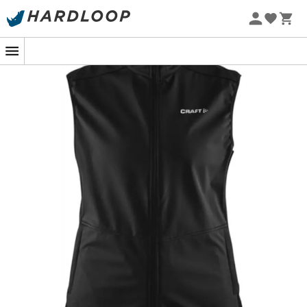
Promos d'été 🔥 -5 % EXTRA dès 2 produits* code Summer5
-5% Extra - Code Summer5