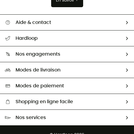
En savoir +
Aide & contact
Suivre mon colis
Hardloop
Retour & remboursement
Qui sommes-nous ?
Guide des tailles
Nos engagements
Carrières
Comment bien choisir ?
Notre empreinte
HardGuides
Modes de livraison
Seconde Main
Seconde main
Nos ambassadeurs
Aide & Contact
Sélection éco-responsable
Modes de paiement
Shopping en ligne facile
Livraison gratuite dès 100 €
Nos services
Retour gratuit sous 100 jours
Ventes aux groupes & club
Service client gratuit